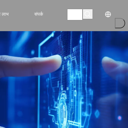
 लाभ
संपर्क