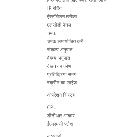
विस्फोट रोधी और चमक रोधी ग्लास
IP रेटिंग
इंस्टॉलेशन तरीका
एलसीडी पैनल
चमक
चमक समायोजित करें
संकल्प अनुपात
वैषम्य अनुपात
देखने का कोण
प्रतिक्रिया समय
स्क्रीन का साईज़
ऑपरेशन सिस्टम
CPU
डीडीआर आकार
ईएमएमसी फ्लैश
बंदरगाहों