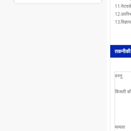
11.नेटवर्
12.उपस्थि
13.विज्ञा
तकनीकी 
वस्तु
बिजली की 
मामला