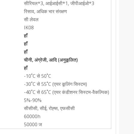
सीरियल*3, आईआईसी*1, जीपीआईओ*3
रिसाव, अधिक भार संरक्षण
सी लेवल
IK08
हाँ
हाँ
हाँ
चीनी, अंग्रेजी, आदि (अनुकूलित)
हाँ
-10˚C से 50˚C
-30˚C से 55˚C (एयर कूलिंग सिस्टम)
-40˚C से 65˚C (एयर कंडीशनर सिस्टम-वैकल्पिक)
5%-90%
सीसीसी, सीई, रोह्स, एफसीसी
60000h
50000 ज