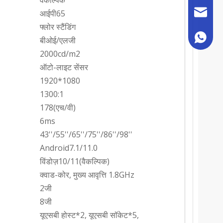
वैकल्पिक
sales@h
आईपी65
फ्लोर स्टैंडिंग
+86 180
बीओई/एलजी
2000cd/m2
ऑटो-लाइट सेंसर
1920*1080
1300:1
178(एच/वी)
6ms
43''/55''/65''/75''/86''/98''
Android7.1/11.0
विंडोज़10/11(वैकल्पिक)
क्वाड-कोर, मुख्य आवृत्ति 1.8GHz
2जी
8जी
यूएसबी होस्ट*2, यूएसबी सॉकेट*5,