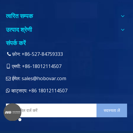
त्वरित सम्पक
उत्पाद श्रेणी
संपर्क करें
फ़ोन: +86-527-84759333

एमपी: +86-18012114507

ईमेल:
sales@hobovar.com

व्हाट्सएप: +86 18012114507

सदस्यता लें